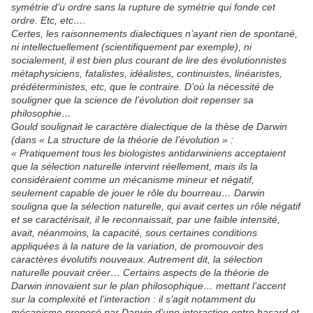
symétrie d’u ordre sans la rupture de symétrie qui fonde cet
ordre. Etc, etc….
Certes, les raisonnements dialectiques n’ayant rien de spontané,
ni intellectuellement (scientifiquement par exemple), ni
socialement, il est bien plus courant de lire des évolutionnistes
métaphysiciens, fatalistes, idéalistes, continuistes, linéaristes,
prédéterministes, etc, que le contraire. D’où la nécessité de
souligner que la science de l’évolution doit repenser sa
philosophie…
Gould soulignait le caractère dialectique de la thèse de Darwin
(dans « La structure de la théorie de l’évolution » :
« Pratiquement tous les biologistes antidarwiniens acceptaient
que la sélection naturelle intervint réellement, mais ils la
considéraient comme un mécanisme mineur et négatif,
seulement capable de jouer le rôle du bourreau… Darwin
souligna que la sélection naturelle, qui avait certes un rôle négatif
et se caractérisait, il le reconnaissait, par une faible intensité,
avait, néanmoins, la capacité, sous certaines conditions
appliquées à la nature de la variation, de promouvoir des
caractères évolutifs nouveaux. Autrement dit, la sélection
naturelle pouvait créer… Certains aspects de la théorie de
Darwin innovaient sur le plan philosophique… mettant l’accent
sur la complexité et l’interaction : il s’agit notamment du
mécanisme proposé par Darwin d’une interaction entre hasard et