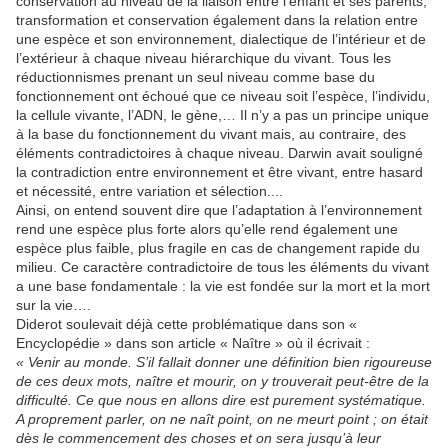
conservation au niveau de la liaison entre l’enfant et ses parents,
transformation et conservation également dans la relation entre
une espèce et son environnement, dialectique de l’intérieur et de
l’extérieur à chaque niveau hiérarchique du vivant. Tous les
réductionnismes prenant un seul niveau comme base du
fonctionnement ont échoué que ce niveau soit l’espèce, l’individu,
la cellule vivante, l’ADN, le gène,… Il n’y a pas un principe unique
à la base du fonctionnement du vivant mais, au contraire, des
éléments contradictoires à chaque niveau. Darwin avait souligné
la contradiction entre environnement et être vivant, entre hasard
et nécessité, entre variation et sélection....
Ainsi, on entend souvent dire que l’adaptation à l’environnement
rend une espèce plus forte alors qu’elle rend également une
espèce plus faible, plus fragile en cas de changement rapide du
milieu. Ce caractère contradictoire de tous les éléments du vivant
a une base fondamentale : la vie est fondée sur la mort et la mort
sur la vie….
Diderot soulevait déjà cette problématique dans son «
Encyclopédie » dans son article « Naître » où il écrivait :
« Venir au monde. S’il fallait donner une définition bien rigoureuse
de ces deux mots, naître et mourir, on y trouverait peut-être de la
difficulté. Ce que nous en allons dire est purement systématique.
A proprement parler, on ne naît point, on ne meurt point ; on était
dès le commencement des choses et on sera jusqu’à leur