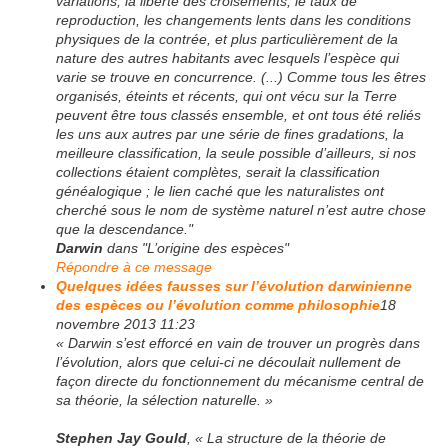
variations, la liberté des croisements, le taux de
reproduction, les changements lents dans les conditions
physiques de la contrée, et plus particulièrement de la
nature des autres habitants avec lesquels l’espèce qui
varie se trouve en concurrence. (...) Comme tous les êtres
organisés, éteints et récents, qui ont vécu sur la Terre
peuvent être tous classés ensemble, et ont tous été reliés
les uns aux autres par une série de fines gradations, la
meilleure classification, la seule possible d’ailleurs, si nos
collections étaient complètes, serait la classification
généalogique ; le lien caché que les naturalistes ont
cherché sous le nom de système naturel n’est autre chose
que la descendance."
Darwin
dans "L’origine des espèces"
Répondre à ce message
Quelques idées fausses sur l’évolution darwinienne
des espèces ou l’évolution comme philosophie
18
novembre 2013 11:23
« Darwin s’est efforcé en vain de trouver un progrès dans
l’évolution, alors que celui-ci ne découlait nullement de
façon directe du fonctionnement du mécanisme central de
sa théorie, la sélection naturelle. »
Stephen Jay Gould
, « La structure de la théorie de