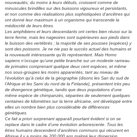
nouveautés, du moins à leurs débuts, croissent comme de
minuscules brindilles sur des buissons vigoureux et persistants,
et non comme des réalisations plus sophistiquées d’ancêtres qui
ont donné leur maximum à un organisme qui transcende la
médiocrité de leurs êtres.
Les amphibiens et leurs descendants ont certes bien réussi sur la
terre ferme, mais les nageoires sont supérieures aux pieds dans
le buisson des vertébrés ; la majorité de ses pousses (espèces) y
sont des poissons. Je ne nie pas le succès actuel des humains et
la nouveauté intéressante qu’ils représentent. Mais Homo
sapiens n’occupe qu’une petite branche sur un modeste rameau
de primates comprenant quelque deux cent espèces, et même
nos sous-groupes les moins apparentés, tant au niveau de
l’évolution qu’à celui de la géographie (disons les San du sud de
l’Afrique et les Sami du nord de la Finlande), présentent très peu
de divergence génétique, tandis que deux populations d’une
même espèce de chimpanzés, séparées de seulement quelques
centaines de kilomètres sur la terre africaine, ont développé entre
elles un nombre bien plus considérable de différences
génétiques.
Ce fait a priori surprenant apparaît pourtant évident si on se
replace dans le cadre d’une évolution arborescente. Tous les
êtres humains descendent d’ancêtres communs qui vécurent en
Afrique il y a moins de 200.000 ans malgré leur dispersion