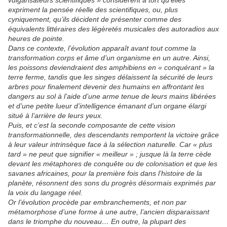
vulgarisateurs scientifiques » considèrent à tort qu’elles
expriment la pensée réelle des scientifiques, ou, plus
cyniquement, qu’ils décident de présenter comme des
équivalents littéraires des légèretés musicales des autoradios aux
heures de pointe.
Dans ce contexte, l’évolution apparaît avant tout comme la
transformation corps et âme d’un organisme en un autre. Ainsi,
les poissons deviendraient des amphibiens en « conquérant » la
terre ferme, tandis que les singes délaissent la sécurité de leurs
arbres pour finalement devenir des humains en affrontant les
dangers au sol à l’aide d’une arme tenue de leurs mains libérées
et d’une petite lueur d’intelligence émanant d’un organe élargi
situé à l’arrière de leurs yeux.
Puis, et c’est la seconde composante de cette vision
transformationnelle, des descendants remportent la victoire grâce
à leur valeur intrinsèque face à la sélection naturelle. Car « plus
tard » ne peut que signifier « meilleur » ; jusque là la terre cède
devant les métaphores de conquête ou de colonisation et que les
savanes africaines, pour la première fois dans l’histoire de la
planète, résonnent des sons du progrès désormais exprimés par
la voix du langage réel.
Or l’évolution procède par embranchements, et non par
métamorphose d’une forme à une autre, l’ancien disparaissant
dans le triomphe du nouveau… En outre, la plupart des