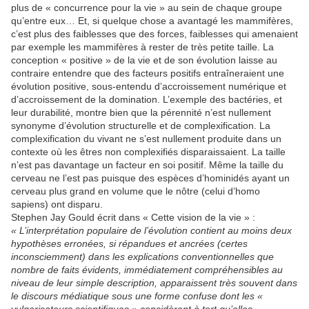
plus de « concurrence pour la vie » au sein de chaque groupe
qu’entre eux… Et, si quelque chose a avantagé les mammifères,
c’est plus des faiblesses que des forces, faiblesses qui amenaient
par exemple les mammifères à rester de très petite taille. La
conception « positive » de la vie et de son évolution laisse au
contraire entendre que des facteurs positifs entraîneraient une
évolution positive, sous-entendu d’accroissement numérique et
d’accroissement de la domination. L’exemple des bactéries, et
leur durabilité, montre bien que la pérennité n’est nullement
synonyme d’évolution structurelle et de complexification. La
complexification du vivant ne s’est nullement produite dans un
contexte où les êtres non complexifiés disparaissaient. La taille
n’est pas davantage un facteur en soi positif. Même la taille du
cerveau ne l’est pas puisque des espèces d’hominidés ayant un
cerveau plus grand en volume que le nôtre (celui d’homo
sapiens) ont disparu.
Stephen Jay Gould écrit dans « Cette vision de la vie » :
« L’interprétation populaire de l’évolution contient au moins deux
hypothèses erronées, si répandues et ancrées (certes
inconsciemment) dans les explications conventionnelles que
nombre de faits évidents, immédiatement compréhensibles au
niveau de leur simple description, apparaissent très souvent dans
le discours médiatique sous une forme confuse dont les «