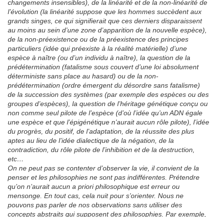
changements insensibles), de la linéarité et de la non-linéarité de
l’évolution (la linéarité suppose que les hommes succèdent aux
grands singes, ce qui signifierait que ces derniers disparaissent
au moins au sein d’une zone d’apparition de la nouvelle espèce),
de la non-préexistence ou de la préexistence des principes
particuliers (idée qui préexiste à la réalité matérielle) d’une
espèce à naître (ou d’un individu à naître), la question de la
prédétermination (fatalisme sous couvert d’une loi absolument
déterministe sans place au hasard) ou de la non-
prédétermination (ordre émergent du désordre sans fatalisme)
de la succession des systèmes (par exemple des espèces ou des
groupes d’espèces), la question de l’héritage génétique conçu ou
non comme seul pilote de l’espèce (d’où l’idée qu’un ADN égale
une espèce et que l’épigénétique n’aurait aucun rôle pilote), l’idée
du progrès, du positif, de l’adaptation, de la réussite des plus
aptes au lieu de l’idée dialectique de la négation, de la
contradiction, du rôle pilote de l’inhibition et de la destruction,
etc…
On ne peut pas se contenter d’observer la vie, il convient de la
penser et les philosophies ne sont pas indifférentes. Prétendre
qu’on n’aurait aucun a priori philosophique est erreur ou
mensonge. En tout cas, cela nuit pour s’orienter. Nous ne
pouvons pas parler de nos observations sans utiliser des
concepts abstraits qui supposent des philosophies. Par exemple,