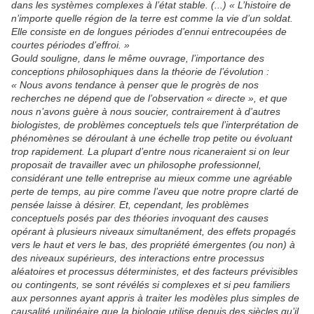
dans les systèmes complexes à l’état stable. (...) « L’histoire de
n’importe quelle région de la terre est comme la vie d’un soldat.
Elle consiste en de longues périodes d’ennui entrecoupées de
courtes périodes d’effroi. »
Gould souligne, dans le même ouvrage, l’importance des
conceptions philosophiques dans la théorie de l’évolution :
« Nous avons tendance à penser que le progrès de nos
recherches ne dépend que de l’observation « directe », et que
nous n’avons guère à nous soucier, contrairement à d’autres
biologistes, de problèmes conceptuels tels que l’interprétation de
phénomènes se déroulant à une échelle trop petite ou évoluant
trop rapidement. La plupart d’entre nous ricaneraient si on leur
proposait de travailler avec un philosophe professionnel,
considérant une telle entreprise au mieux comme une agréable
perte de temps, au pire comme l’aveu que notre propre clarté de
pensée laisse à désirer. Et, cependant, les problèmes
conceptuels posés par des théories invoquant des causes
opérant à plusieurs niveaux simultanément, des effets propagés
vers le haut et vers le bas, des propriété émergentes (ou non) à
des niveaux supérieurs, des interactions entre processus
aléatoires et processus déterministes, et des facteurs prévisibles
ou contingents, se sont révélés si complexes et si peu familiers
aux personnes ayant appris à traiter les modèles plus simples de
causalité unilinéaire que la biologie utilise depuis des siècles qu’il