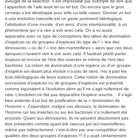
aveugle de la sélection. Il est impossible par exemple de dire que
l’apparition de l’aile avait tel ou tel but. Ou encore que le gros
cerveau s’est développé pour telle ou telle raison. Donner un but
à une évolution naturelle est un geste purement idéologique,
l’attribution d’une morale, d’un sens, d’une intentionnalité, à un
phénomène qui n’a rien à voir avec cela. On a vu aussi
apparaitre avec ce type de conceptions des idées de domination
d’espèces ou de groupes d’espèces du type de l’ « ère des
dinosaures » ou de l’ « ère des mammifères » alors que ces deux
époques n’avaient rien à voir avec cela. Il faudrait plutôt parler
toujours et encore de l’ère des insectes et même de l’ère des
bactéries. La notion de domination d’une espèce ou d’un groupe
d’espèce soi-disant plus évolué n’a pas de sens, mis à part les
buts idéologiques de leurs auteurs. Cette notion de domination
successive d’espèces ou de groupes d’espèces est présenté
comme équivalent à l’évolution alors qu’il ne s’agit nullement de
cela. L’évolution ne fait pas disparaître l’espèce souche… Il s’agit
bien entendu d’un but de justification de la « domination de
l’homme ». Cependant, malgré ces discours, la domination de
l’homme sur les insectes ou sur les bactéries n’a nullement été
prouvée. Quant aux dinosaures, ils ne peuvent absolument pas
être présentés comme ayant été vaincus par les mammifères,
même pas indirectement, c’est-à-dire par une compétition des
qualités des deux groupes d’espèces !!! Il y avait certainement