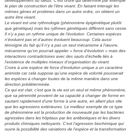
développement du fœtus. C’est ordre qui détermine par exemple
le plan de construction de l’être vivant. En faisant interagir les
mêmes gènes et protéines dans un autre ordre, on obtient un
autre être vivant.
Le vivant est une rythmologie (phénomène épigénétique plutôt
que génétique) mais les rythmes génétiques diffèrent sans cesse.
Il n’y a pas un rythme unique de l’évolution. Certaines espèces
n’évoluent pas et d’autres évoluent beaucoup. Cela aussi
témoigne du fait qu’il n’y a pas un seul mécanisme à l’œuvre,
mécanisme qu’on pourrait appeler « force d’évolution » mais des
interactions contradictoires avec des sauts d’échelle liés à
l’existence de multiples niveaux d’organisation du vivant.
Croire à une espèce de force d’évolution unique a un caractère
animiste car cela suppose qu’une espèce de volonté pousserait
les espèces à changer toutes de la même manière dans une
direction prédéterminée.
Ce qui est clair, c’est que la vie est un seul et même phénomène,
que sa pérennité provient de sa capacité à changer de forme en
sautant rapidement d’une forme à une autre, en allant plus vite
que les agressions extérieures. Le meilleur exemple de ce type
de phénomène est la production de nouveauté par les bactéries
agressées dans les hôpitaux par les antibiotiques et les divers
produits chimiques nettoyants. C’est l’agression biochimique qui
ouvre la possibilité des variations de l’espèce et la transformation