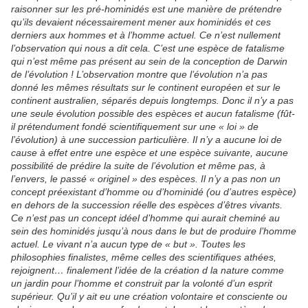
raisonner sur les pré-hominidés est une manière de prétendre
qu’ils devaient nécessairement mener aux hominidés et ces
derniers aux hommes et à l’homme actuel. Ce n’est nullement
l’observation qui nous a dit cela. C’est une espèce de fatalisme
qui n’est même pas présent au sein de la conception de Darwin
de l’évolution ! L’observation montre que l’évolution n’a pas
donné les mêmes résultats sur le continent européen et sur le
continent australien, séparés depuis longtemps. Donc il n’y a pas
une seule évolution possible des espèces et aucun fatalisme (fût-
il prétendument fondé scientifiquement sur une « loi » de
l’évolution) à une succession particulière. Il n’y a aucune loi de
cause à effet entre une espèce et une espèce suivante, aucune
possibilité de prédire la suite de l’évolution et même pas, à
l’envers, le passé « originel » des espèces. Il n’y a pas non un
concept préexistant d’homme ou d’hominidé (ou d’autres espèce)
en dehors de la succession réelle des espèces d’êtres vivants.
Ce n’est pas un concept idéel d’homme qui aurait cheminé au
sein des hominidés jusqu’à nous dans le but de produire l’homme
actuel. Le vivant n’a aucun type de « but ». Toutes les
philosophies finalistes, même celles des scientifiques athées,
rejoignent… finalement l’idée de la création d la nature comme
un jardin pour l’homme et construit par la volonté d’un esprit
supérieur. Qu’il y ait eu une création volontaire et consciente ou