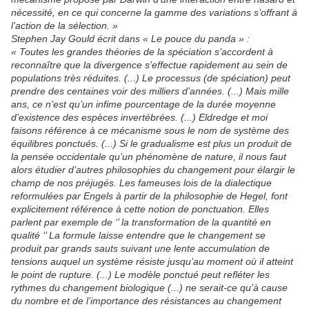
nécessité, en ce qui concerne la gamme des variations s’offrant à
l’action de la sélection. »
Stephen Jay Gould écrit dans « Le pouce du panda » :
« Toutes les grandes théories de la spéciation s’accordent à
reconnaître que la divergence s’effectue rapidement au sein de
populations très réduites. (...) Le processus (de spéciation) peut
prendre des centaines voir des milliers d’années. (...) Mais mille
ans, ce n’est qu’un infime pourcentage de la durée moyenne
d’existence des espèces invertébrées. (...) Eldredge et moi
faisons référence à ce mécanisme sous le nom de système des
équilibres ponctués. (...) Si le gradualisme est plus un produit de
la pensée occidentale qu’un phénomène de nature, il nous faut
alors étudier d’autres philosophies du changement pour élargir le
champ de nos préjugés. Les fameuses lois de la dialectique
reformulées par Engels à partir de la philosophie de Hegel, font
explicitement référence à cette notion de ponctuation. Elles
parlent par exemple de ‘’ la transformation de la quantité en
qualité ‘’ La formule laisse entendre que le changement se
produit par grands sauts suivant une lente accumulation de
tensions auquel un système résiste jusqu’au moment où il atteint
le point de rupture. (...) Le modèle ponctué peut refléter les
rythmes du changement biologique (...) ne serait-ce qu’à cause
du nombre et de l’importance des résistances au changement